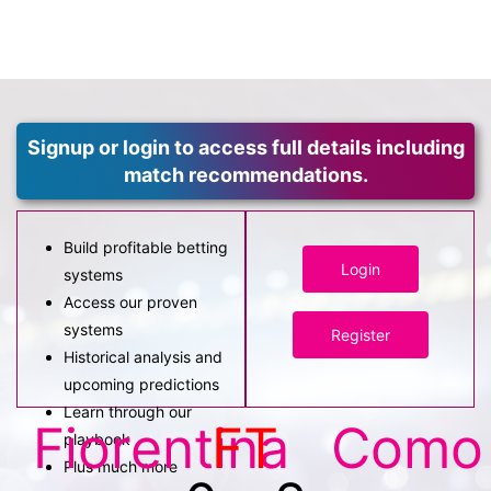
Signup or login to access full details including
match recommendations.
Build profitable betting
Login
systems
Access our proven
systems
Register
Historical analysis and
upcoming predictions
Learn through our
Fiorentina
FT
Como
playbook
Plus much more