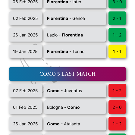
06 Feb 2025
Fiorentina
- Inter
3 - 0
02 Feb 2025
Fiorentina
- Genoa
2 - 1
26 Jan 2025
Lazio -
Fiorentina
1 - 2
19 Jan 2025
Fiorentina
- Torino
1 - 1
COMO 5 LAST MATCH
07 Feb 2025
Como
- Juventus
1 - 2
01 Feb 2025
Bologna -
Como
2 - 0
25 Jan 2025
Como
- Atalanta
1 - 2