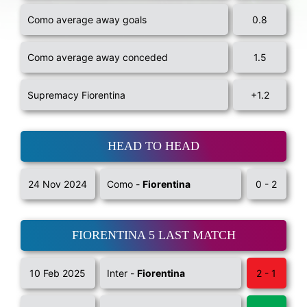
Como average away goals
0.8
Como average away conceded
1.5
Supremacy Fiorentina
+1.2
HEAD TO HEAD
24 Nov 2024
Como -
Fiorentina
0 - 2
FIORENTINA 5 LAST MATCH
10 Feb 2025
Inter -
Fiorentina
2 - 1